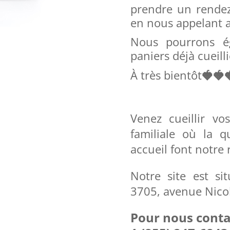
prendre un rendez
en nous appelant 
Nous pourrons é
paniers déjà cueil
À très bientôt
🍓
🍓

Venez cueillir v
familiale où la q
accueil font notr
Notre site est si
3705, avenue Nicol
Pour nous conta