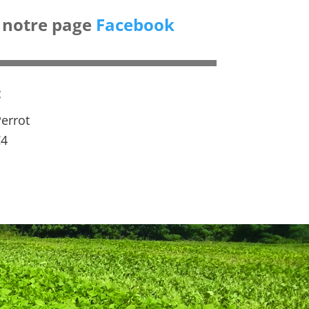
 notre page
Facebook
:
errot
C4