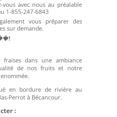
-vous avec nous au préalable
au
1-855-247-6843
galement vous préparer des
lies sur demande.

🍓
!
os fraises dans une ambiance
ualité de nos fruits et notre
e renommée.
tué en bordure de rivière au
as-Perrot à Bécancour.
cter :